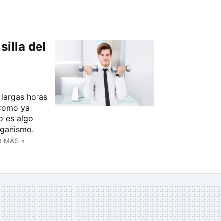
silla del
 largas horas
 Como ya
o es algo
rganismo.
R MÁS »