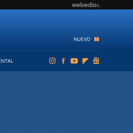
NUEVO
ENTAL
Instagram
Facebook
Youtube
Flipboard
googlenews