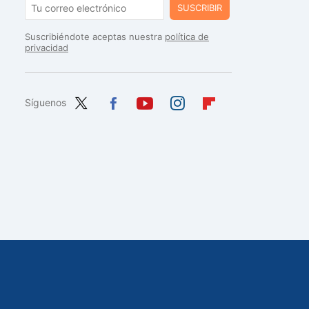
SUSCRIBIR
Suscribiéndote aceptas nuestra
política de
privacidad
Síguenos
Twit
Fac
You
Inst
Flip
ter
ebo
tub
agr
boa
ok
e
am
rd