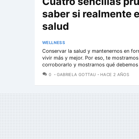
Cuatro sencillas pr
saber si realmente 
salud
WELLNESS
Conservar la salud y mantenernos en fo
vivir más y mejor. Por eso, te mostramo
corroborarlo y mostrarnos qué debemos 
COMENTARIOS
0
GABRIELA GOTTAU
HACE 2 AÑOS