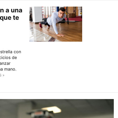
ón a una
que te
strella con
cicios de
canzar
na mano.
S »