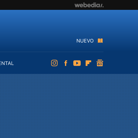
NUEVO
ENTAL
Instagram
Facebook
Youtube
Flipboard
googlenews