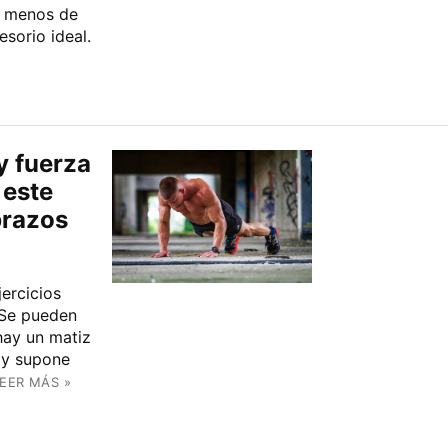
a menos de
sorio ideal.
 fuerza
 este
brazos
jercicios
 Se pueden
hay un matiz
 y supone
EER MÁS »