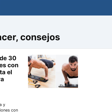
cer, consejos
 de 30
nes con
ta el
ra
a y
xiones con