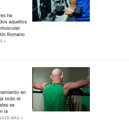
res ha
dos aquellos
 muscular.
rtín Romano
S »
enamiento en
ja todo el
ales se
n la
LEER MÁS »