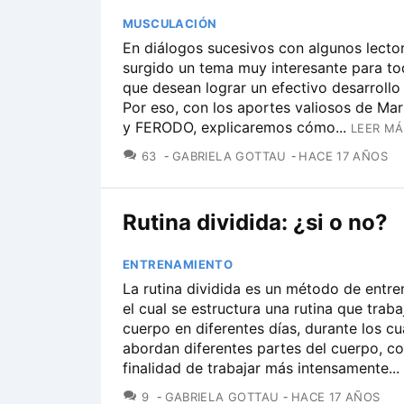
MUSCULACIÓN
En diálogos sucesivos con algunos lecto
surgido un tema muy interesante para to
que desean lograr un efectivo desarrollo
Por eso, con los aportes valiosos de Ma
y FERODO, explicaremos cómo...
LEER MÁ
COMENTARIOS
63
GABRIELA GOTTAU
HACE 17 AÑOS
Rutina dividida: ¿si o no?
ENTRENAMIENTO
La rutina dividida es un método de entr
el cual se estructura una rutina que traba
cuerpo en diferentes días, durante los cu
abordan diferentes partes del cuerpo, co
finalidad de trabajar más intensamente...
COMENTARIOS
9
GABRIELA GOTTAU
HACE 17 AÑOS