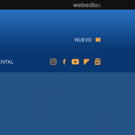
NUEVO
ENTAL
Instagram
Facebook
Youtube
Flipboard
googlenews