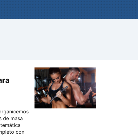
ara
 organicemos
as de masa
stemática
mpleto con