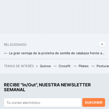
RELACIONADO
La gran ventaja de la proteína de semilla de calabaza frente a otras proteínas vegetales
Mantener músculo mientras pierdes grasa sí es posible: un nuevo estudio arroja más luz sobre cómo conseguirlo
TEMAS DE INTERÉS
Quinoa
Crossfit
Pilates
Postura
El británico que perdió millones en bitcoins al tirar su disco duro no se da por vencido: ahora ha demandado al ayuntamiento
RECIBE "In/Out", NUESTRA NEWSLETTER
SEMANAL
SUSCRIBIR