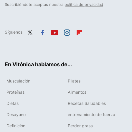
Suscribiéndote aceptas nuestra
política de privacidad
Síguenos
Twit
Fac
You
Inst
Flip
ter
ebo
tub
agr
boa
ok
e
am
rd
En Vitónica hablamos de...
Musculación
Pilates
Proteínas
Alimentos
Dietas
Recetas Saludables
Desayuno
entrenamiento de fuerza
Definición
Perder grasa