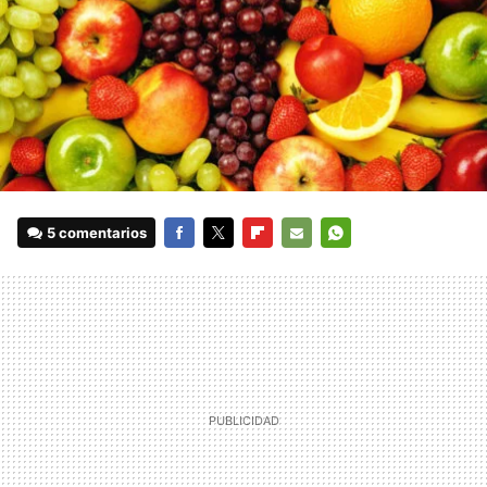
5 comentarios
FACEBOOK
TWITTER
FLIPBOARD
E-
WHATSAPP
MAIL