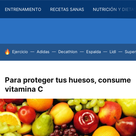
ENTRENAMIENTO
RECETAS SANAS
NUTRICIÓN Y DIETA
HOY SE HABLA DE
Ejercicio
Adidas
Decathlon
Espalda
Lidl
Supe
Para proteger tus huesos, consume
vitamina C