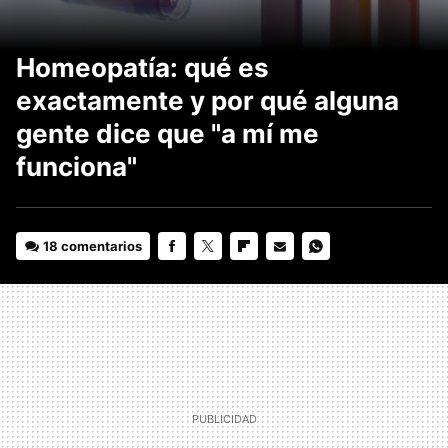
Homeopatía: qué es
exactamente y por qué alguna
gente dice que "a mí me
funciona"
18 comentarios
FACEBOOK
TWITTER
FLIPBOARD
E-
WHATSAPP
MAIL