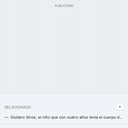
RELACIONADO
Giuliano Stroe, el niño que con cuatro años tenía el cuerpo de Arnold Schwarzenegger, luce y entrena así 15 años después
María, la entrenadora personal que ha revolucionado TikTok: tiene 65 años pero aparenta 30