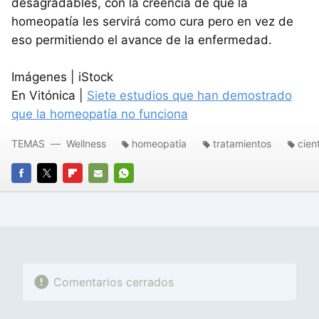
desagradables, con la creencia de que la
homeopatía les servirá como cura pero en vez de
eso permitiendo el avance de la enfermedad.
Imágenes | iStock
En Vitónica |
Siete estudios que han demostrado
que la homeopatía no funciona
TEMAS
Wellness
homeopatía
tratamientos
cient
FACEBOOK
TWITTER
FLIPBOARD
E-
WHATSAPP
MAIL
Comentarios cerrados