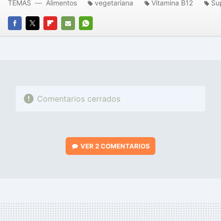
TEMAS
Alimentos
vegetariana
Vitamina B12
Su
FACEBOOK
TWITTER
FLIPBOARD
E-
WHATSAPP
MAIL
Comentarios cerrados
VER
2 COMENTARIOS