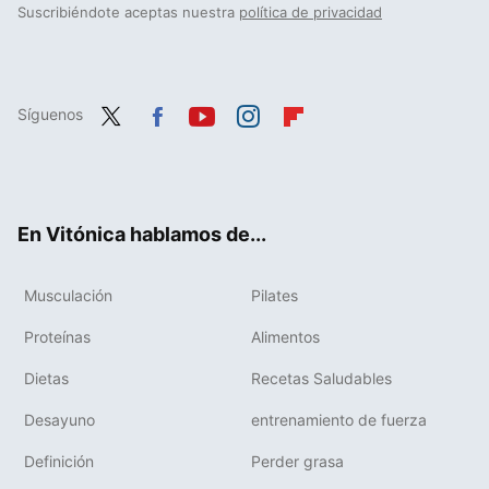
Suscribiéndote aceptas nuestra
política de privacidad
Síguenos
Twit
Fac
You
Inst
Flip
ter
ebo
tub
agr
boa
ok
e
am
rd
En Vitónica hablamos de...
Musculación
Pilates
Proteínas
Alimentos
Dietas
Recetas Saludables
Desayuno
entrenamiento de fuerza
Definición
Perder grasa