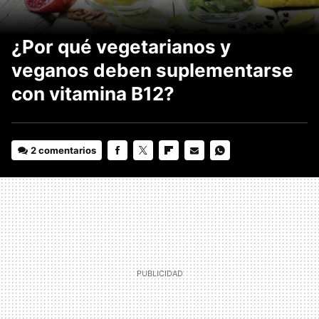
¿Por qué vegetarianos y
veganos deben suplementarse
con vitamina B12?
2 comentarios
FACEBOOK
TWITTER
FLIPBOARD
E-
WHATSAPP
MAIL