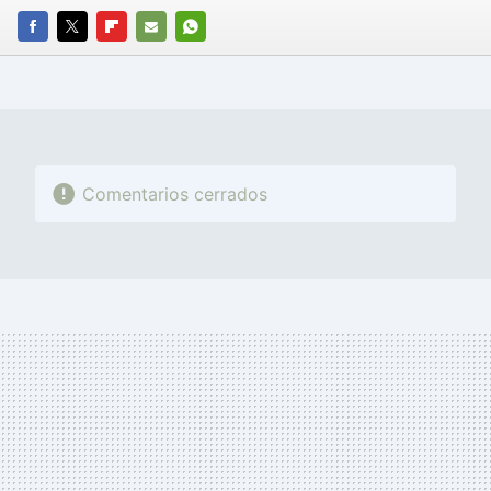
FACEBOOK
TWITTER
FLIPBOARD
E-
WHATSAPP
MAIL
Comentarios cerrados