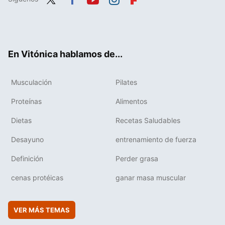
Twit
Fac
You
Inst
Flip
ter
ebo
tub
agr
boa
ok
e
am
rd
En Vitónica hablamos de...
Musculación
Pilates
Proteínas
Alimentos
Dietas
Recetas Saludables
Desayuno
entrenamiento de fuerza
Definición
Perder grasa
cenas protéicas
ganar masa muscular
VER MÁS TEMAS