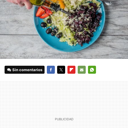
Sin comentarios
FACEBOOK
TWITTER
FLIPBOARD
E-
WHATSAPP
MAIL