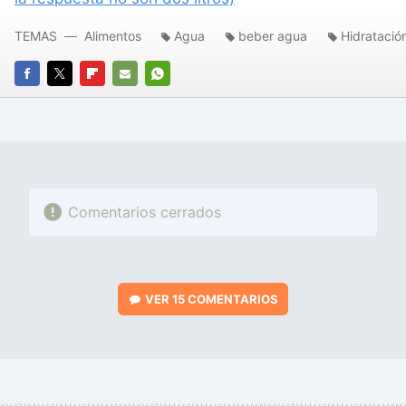
TEMAS
Alimentos
Agua
beber agua
Hidratació
FACEBOOK
TWITTER
FLIPBOARD
E-
WHATSAPP
MAIL
Comentarios cerrados
VER
15 COMENTARIOS