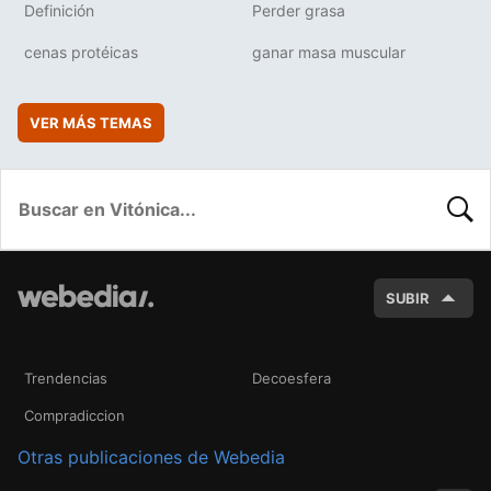
Definición
Perder grasa
cenas protéicas
ganar masa muscular
VER MÁS TEMAS
BUSC
SUBIR
Trendencias
Decoesfera
Compradiccion
Otras publicaciones de Webedia