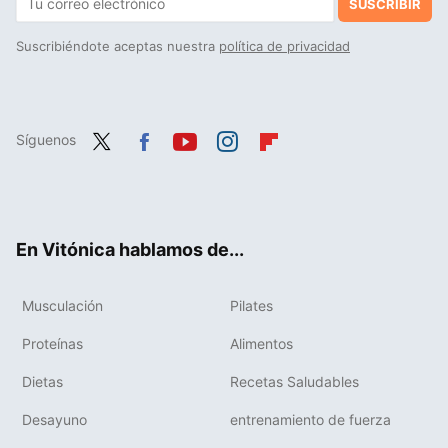
SUSCRIBIR
Suscribiéndote aceptas nuestra
política de privacidad
Síguenos
Twit
Fac
You
Inst
Flip
ter
ebo
tub
agr
boa
ok
e
am
rd
En Vitónica hablamos de...
Musculación
Pilates
Proteínas
Alimentos
Dietas
Recetas Saludables
Desayuno
entrenamiento de fuerza