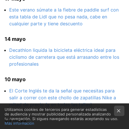
Este verano súmate a la fiebre de paddle surf con
esta tabla de Lidl que no pesa nada, cabe en
cualquier parte y tiene descuento
14 mayo
Decathlon liquida la bicicleta eléctrica ideal para
ciclismo de carretera que está arrasando entre los
profesionales
10 mayo
El Corte Inglés te da la señal que necesitas para
salir a correr con este chollo de zapatillas Nike a
mitad de precio (y en todas las tallas)
Utilizamos cookies de terceros para generar estadísticas
de audiencia y mostrar publicidad personalizada analizando
tu navegación. Si sigues navegando estarás aceptando su uso.
03 mayo
Más información