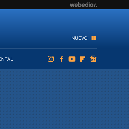
NUEVO
ENTAL
Instagram
Facebook
Youtube
Flipboard
googlenews