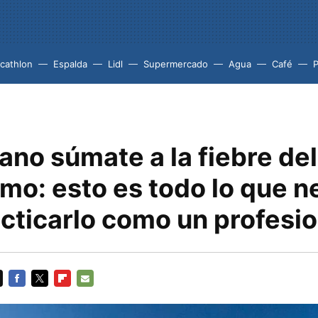
cathlon
Espalda
Lidl
Supermercado
Agua
Café
P
ano súmate a la fiebre del
mo: esto es todo lo que n
cticarlo como un profesio
FACEBOOK
TWITTER
FLIPBOARD
E-
MAIL