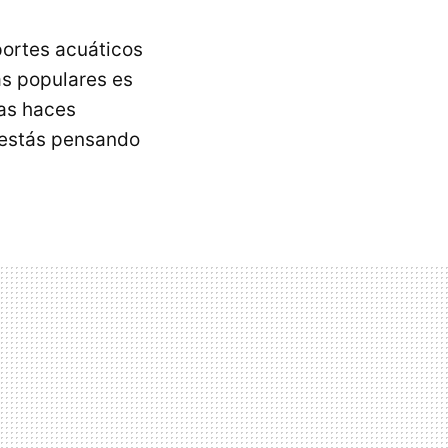
portes acuáticos
ás populares es
ras haces
 estás pensando