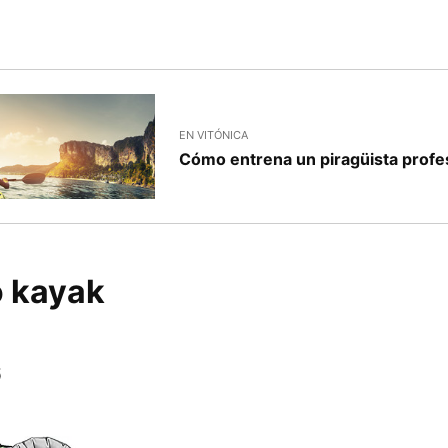
EN VITÓNICA
Cómo entrena un piragüista profes
o kayak
6