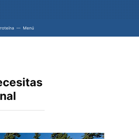
roteína
Menú
ecesitas
nal