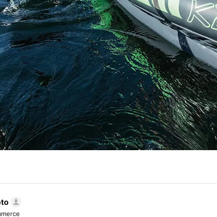
oto
mmerce