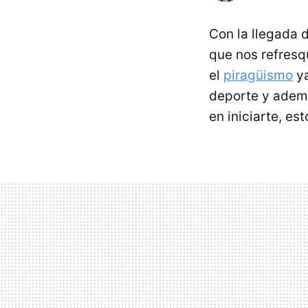
Con la llegada 
que nos refresq
el
piragüismo
ya
deporte y ademá
en iniciarte, es