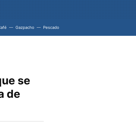
Café
Gazpacho
Pescado
e
que se
a de