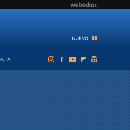
NUEVO
ENTAL
Instagram
Facebook
Youtube
Flipboard
googlenews