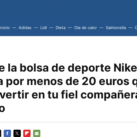
rcicio
Adidas
Lidl
Dieta
Ola de calor
Salmonella
ne la bolsa de deporte Nik
a por menos de 20 euros 
vertir en tu fiel compañer
o