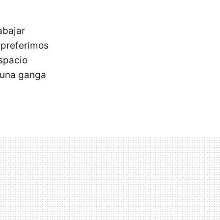
abajar
 preferimos
spacio
o una ganga