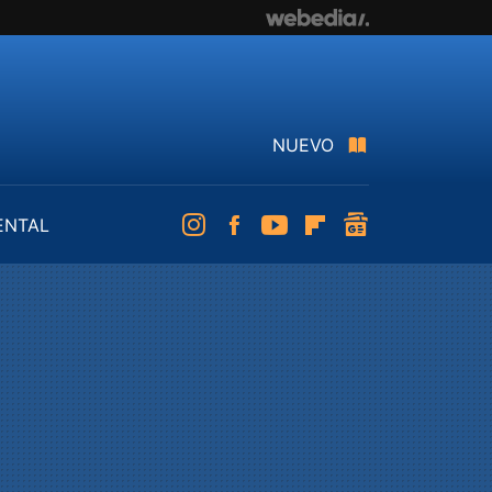
NUEVO
ENTAL
Instagram
Facebook
Youtube
Flipboard
googlenews