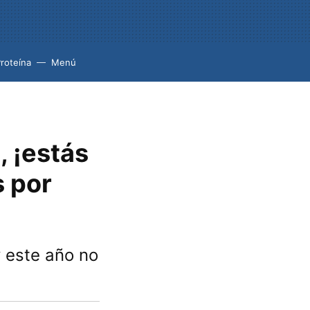
roteína
Menú
, ¡estás
s por
 este año no
s