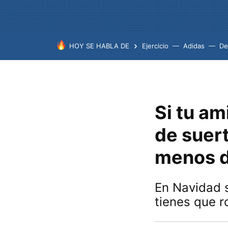
HOY SE HABLA DE
Ejercicio
Adidas
De
Si tu am
de suert
menos d
En Navidad s
tienes que 