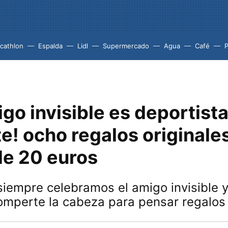
cathlon
Espalda
Lidl
Supermercado
Agua
Café
P
igo invisible es deportista
e! ocho regalos originale
e 20 euros
iempre celebramos el amigo invisible y
romperte la cabeza para pensar regalo