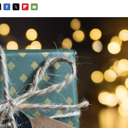
FACEBOOK
TWITTER
FLIPBOARD
E-
MAIL