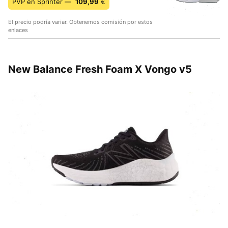
PVP en Sprinter —
109,99
€
El precio podría variar. Obtenemos comisión por estos
enlaces
New Balance Fresh Foam X Vongo v5