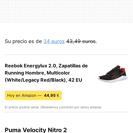
Su precio es de
34 euros
43,49 euros
.
Reebok Energylux 2.0, Zapatillas de
Running Hombre, Multicolor
(White/Legacy Red/Black), 42 EU
Hoy en Amazon —
44,95
€
El precio podría variar. Obtenemos comisión por estos enlaces
Puma Velocity Nitro 2