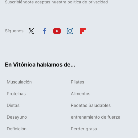
Suscribiéndote aceptas nuestra
política de privacidad
Síguenos
Twit
Fac
You
Inst
Flip
ter
ebo
tub
agr
boa
ok
e
am
rd
En Vitónica hablamos de...
Musculación
Pilates
Proteínas
Alimentos
Dietas
Recetas Saludables
Desayuno
entrenamiento de fuerza
Definición
Perder grasa