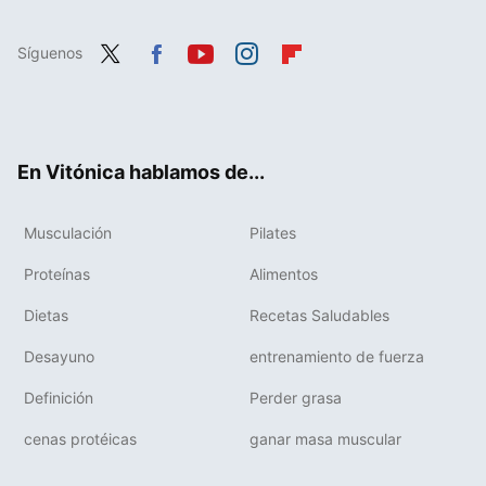
Síguenos
Twit
Fac
You
Inst
Flip
ter
ebo
tub
agr
boa
ok
e
am
rd
En Vitónica hablamos de...
Musculación
Pilates
Proteínas
Alimentos
Dietas
Recetas Saludables
Desayuno
entrenamiento de fuerza
Definición
Perder grasa
cenas protéicas
ganar masa muscular