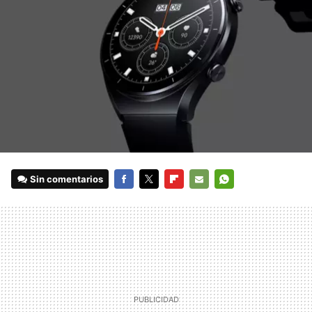
Sin comentarios
FACEBOOK
TWITTER
FLIPBOARD
E-
WHATSAPP
MAIL