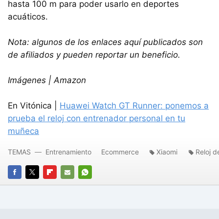
hasta 100 m para poder usarlo en deportes
acuáticos.
Nota: algunos de los enlaces aquí publicados son
de afiliados y pueden reportar un beneficio.
Imágenes | Amazon
En Vitónica |
Huawei Watch GT Runner: ponemos a
prueba el reloj con entrenador personal en tu
muñeca
TEMAS
Entrenamiento
Ecommerce
Xiaomi
Reloj d
FACEBOOK
TWITTER
FLIPBOARD
E-
WHATSAPP
MAIL