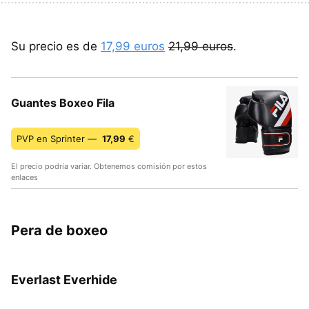
Su precio es de
17,99 euros
21,99 euros
.
Guantes Boxeo Fila
PVP en Sprinter —
17,99
€
El precio podría variar. Obtenemos comisión por estos
enlaces
Pera de boxeo
Everlast Everhide