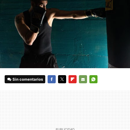
Sin comentarios
FACEBOOK
TWITTER
FLIPBOARD
E-
WHATSAPP
MAIL