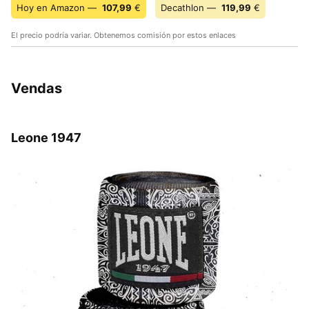
Hoy en Amazon —
107,99
€
Decathlon —
119,99
€
El precio podría variar. Obtenemos comisión por estos enlaces
Vendas
Leone 1947