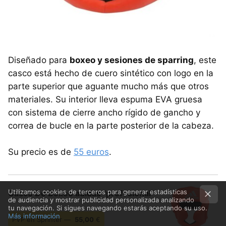
Diseñado para
boxeo y sesiones de sparring
, este
casco está hecho de cuero sintético con logo en la
parte superior que aguante mucho más que otros
materiales. Su interior lleva espuma EVA gruesa
con sistema de cierre ancho rígido de gancho y
correa de bucle en la parte posterior de la cabeza.
Su precio es de
55 euros
.
Utilizamos cookies de terceros para generar estadísticas
Casco De Boxeo adidas "profesional"
de audiencia y mostrar publicidad personalizada analizando
tu navegación. Si sigues navegando estarás aceptando su uso.
Más información
PVP en Sprinter —
55,00
€