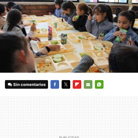
Sin comentarios
FACEBOOK
TWITTER
FLIPBOARD
E-
WHATSAPP
MAIL