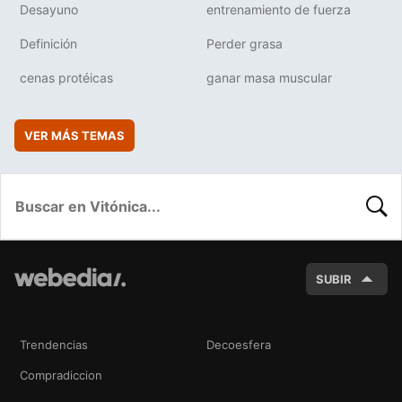
Desayuno
entrenamiento de fuerza
Definición
Perder grasa
cenas protéicas
ganar masa muscular
VER MÁS TEMAS
BUSC
SUBIR
Trendencias
Decoesfera
Compradiccion