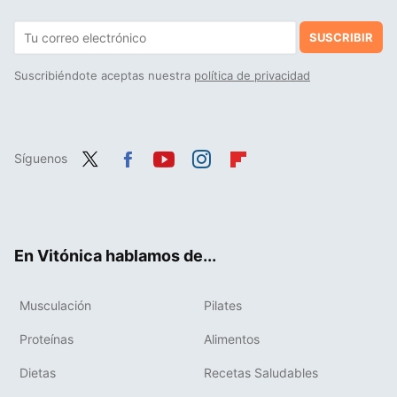
SUSCRIBIR
Suscribiéndote aceptas nuestra
política de privacidad
Síguenos
Twit
Fac
You
Inst
Flip
ter
ebo
tub
agr
boa
ok
e
am
rd
En Vitónica hablamos de...
Musculación
Pilates
Proteínas
Alimentos
Dietas
Recetas Saludables