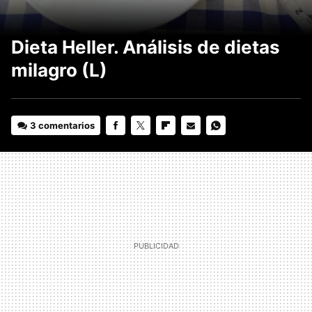
Dieta Heller. Análisis de dietas
milagro (L)
3 comentarios
FACEBOOK
TWITTER
FLIPBOARD
E-
WHATSAPP
MAIL