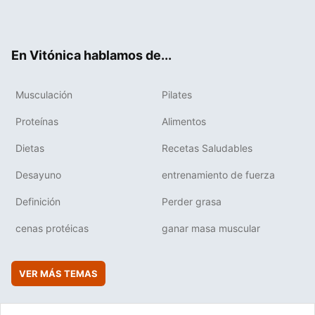
ter
ebo
tub
agr
boa
ok
e
am
rd
En Vitónica hablamos de...
Musculación
Pilates
Proteínas
Alimentos
Dietas
Recetas Saludables
Desayuno
entrenamiento de fuerza
Definición
Perder grasa
cenas protéicas
ganar masa muscular
VER MÁS TEMAS