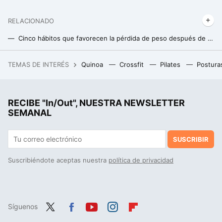
RELACIONADO
Cinco hábitos que favorecen la pérdida de peso después de los 50, según un nutricionista
Estos son los alimentos que debes evitar en el desayuno para una vuelta al cole saludable
TEMAS DE INTERÉS
Quinoa
Crossfit
Pilates
Postura
La cena fácil en freidora de aire que me hago cuando no quiero cocinar: tortitas de patata extracrujientes con huevo
RECIBE "In/Out", NUESTRA NEWSLETTER
SEMANAL
SUSCRIBIR
Suscribiéndote aceptas nuestra
política de privacidad
Síguenos
Twit
Fac
You
Inst
Flip