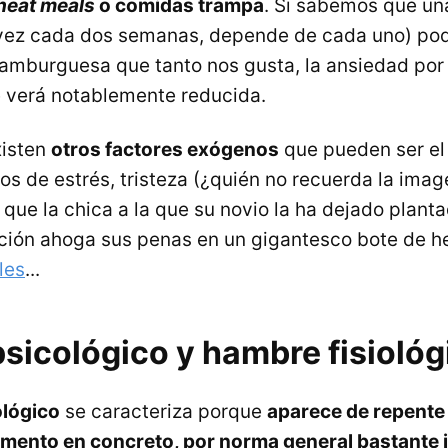
heat meals
o comidas trampa
. Si sabemos que una
vez cada dos semanas, depende de cada uno) p
mburguesa que tanto nos gusta, la ansiedad por i
e verá notablemente reducida.
xisten
otros factores exógenos
que pueden ser el
os de estrés, tristeza (¿quién no recuerda la imag
que la chica a la que su novio la ha dejado planta
ción ahoga sus penas en un gigantesco bote de he
les
...
sicológico y hambre fisiológ
lógico
se caracteriza porque
aparece de repente 
limento en concreto, por norma general bastante 