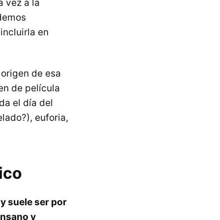
 vez a la
odemos
ncluirla en
 origen de esa
en de película
da el día del
lado?), euforia,
ico
y suele ser por
insano y