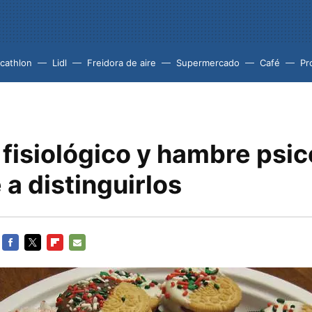
cathlon
Lidl
Freidora de aire
Supermercado
Café
Pr
fisiológico y hambre psic
a distinguirlos
FACEBOOK
TWITTER
FLIPBOARD
E-
MAIL