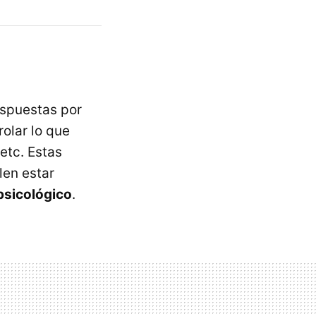
espuestas por
olar lo que
etc. Estas
len estar
psicológico
.