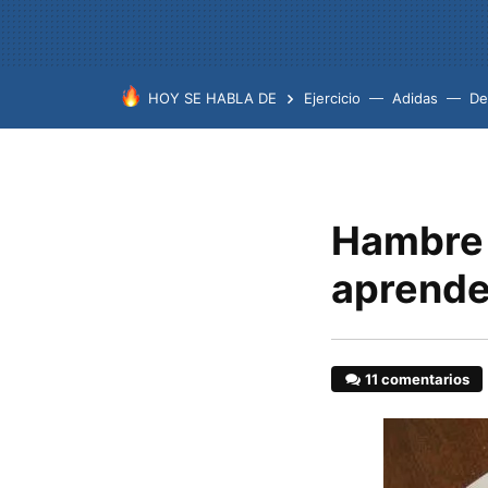
HOY SE HABLA DE
Ejercicio
Adidas
De
Hambre 
aprende 
11 comentarios