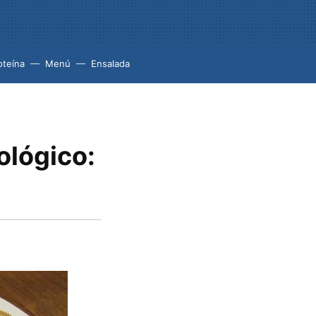
oteína
Menú
Ensalada
ológico: