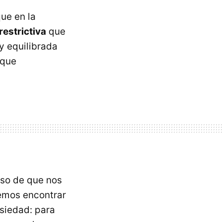
ue en la
estrictiva
que
y equilibrada
 que
aso de que nos
emos encontrar
nsiedad: para