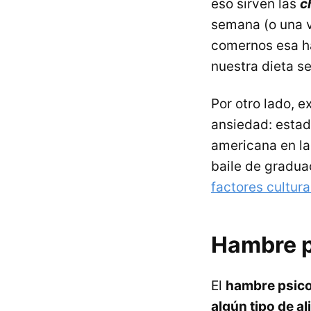
eso sirven las
c
semana (o una 
comernos esa ha
nuestra dieta s
Por otro lado, e
ansiedad: estad
americana en la 
baile de gradua
factores cultura
Hambre p
El
hambre psico
algún tipo de a