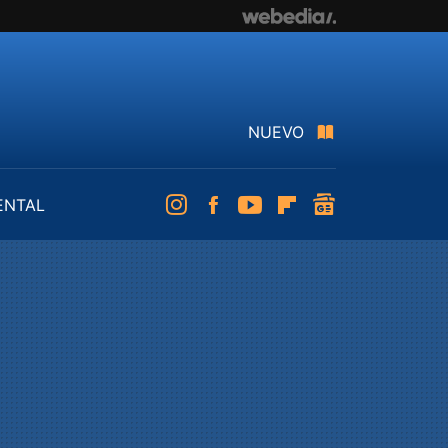
NUEVO
ENTAL
Instagram
Facebook
Youtube
Flipboard
googlenews