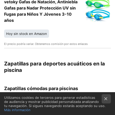
vetoky Gafas de Natación, Antiniebla
Gafas para Nadar Protección UV sin
Fugas para Niños Y Jóvenes 3-10
años
Hoy sin stock en Amazon
El precio podría variar. Obtenemos comisión por estos enlaces
Zapatillas para deportes acuáticos en la
piscina
Zapatillas cómodas para piscinas
Utilizamos cookies de terceros para generar estadísticas
de audiencia y mostrar publicidad personalizada analizando
tu navegación. Si sigues navegando estarás aceptando su uso.
Más información