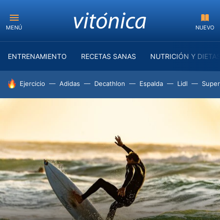
MENÚ
NUEVO
ENTRENAMIENTO
RECETAS SANAS
NUTRICIÓN Y DIETA
HOY SE HABLA DE
Ejercicio
Adidas
Decathlon
Espalda
Lidl
Supe