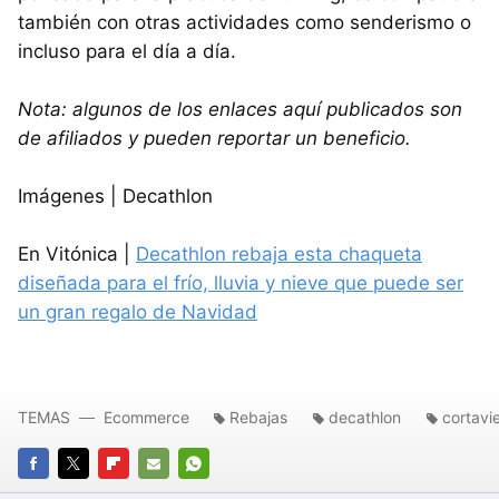
también con otras actividades como senderismo o
incluso para el día a día.
Nota: algunos de los enlaces aquí publicados son
de afiliados y pueden reportar un beneficio.
Imágenes | Decathlon
En Vitónica |
Decathlon rebaja esta chaqueta
diseñada para el frío, lluvia y nieve que puede ser
un gran regalo de Navidad
TEMAS
Ecommerce
Rebajas
decathlon
cortavi
FACEBOOK
TWITTER
FLIPBOARD
E-
WHATSAPP