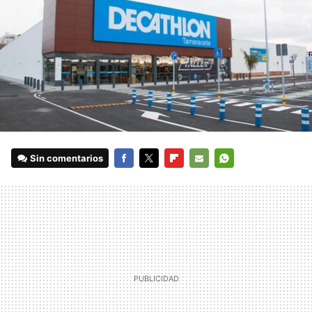
Sin comentarios
FACEBOOK
TWITTER
FLIPBOARD
E-
WHATSAPP
MAIL