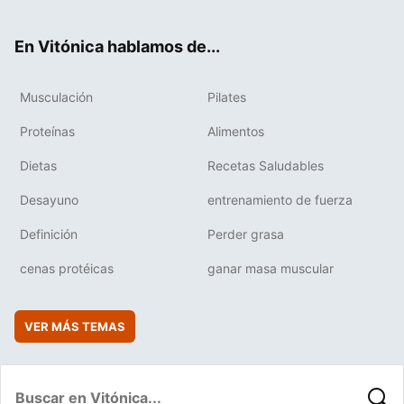
ter
ebo
tub
agr
boa
ok
e
am
rd
En Vitónica hablamos de...
Musculación
Pilates
Proteínas
Alimentos
Dietas
Recetas Saludables
Desayuno
entrenamiento de fuerza
Definición
Perder grasa
cenas protéicas
ganar masa muscular
VER MÁS TEMAS