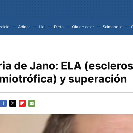
rcicio
Adidas
Lidl
Dieta
Ola de calor
Salmonella
ria de Jano: ELA (escleros
amiotrófica) y superación
FACEBOOK
TWITTER
FLIPBOARD
E-
MAIL