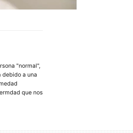
rsona "normal",
a debido a una
rmedad
nfermdad que nos