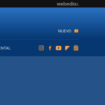
NUEVO
ENTAL
Instagram
Facebook
Youtube
Flipboard
googlenews