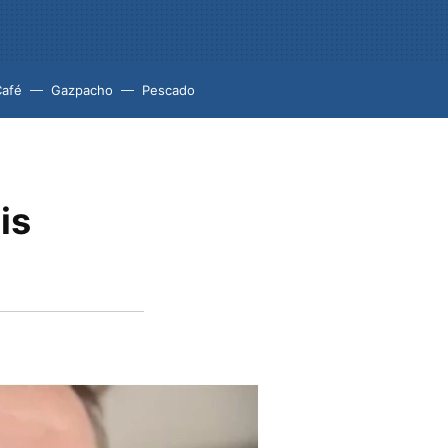
Café
Gazpacho
Pescado
is