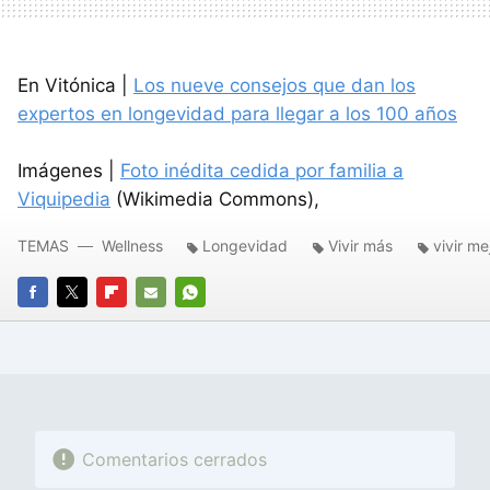
En Vitónica |
Los nueve consejos que dan los
expertos en longevidad para llegar a los 100 años
Imágenes |
Foto inédita cedida por familia a
Viquipedia
(Wikimedia Commons),
TEMAS
Wellness
Longevidad
Vivir más
vivir me
FACEBOOK
TWITTER
FLIPBOARD
E-
WHATSAPP
MAIL
Comentarios cerrados