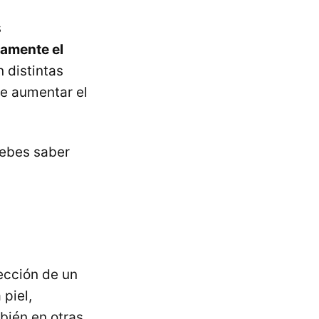
s
tamente el
 distintas
e aumentar el
debes saber
ección de un
 piel,
bién en otras