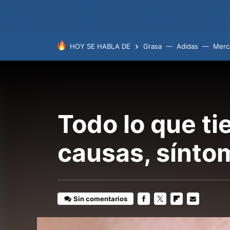
HOY SE HABLA DE
Grasa
Adidas
Merc
Todo lo que ti
causas, sínto
Sin comentarios
FACEBOOK
TWITTER
FLIPBOARD
E-
MAIL