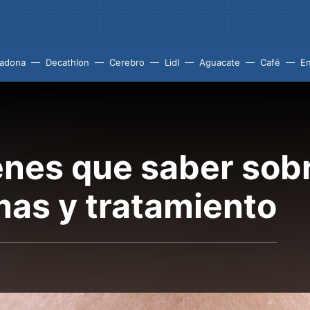
adona
Decathlon
Cerebro
Lidl
Aguacate
Café
En
enes que saber sobr
mas y tratamiento