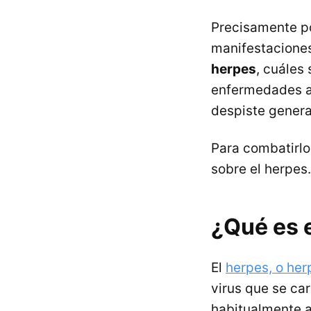
Precisamente po
manifestaciones
herpes
, cuáles
enfermedades a 
despiste genera
Para combatirlo,
sobre el herpes.
¿Qué es 
El
herpes, o her
virus que se car
habitualmente a