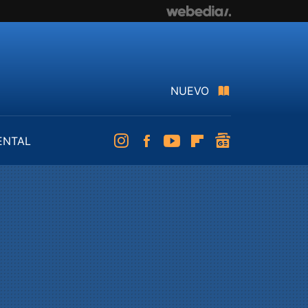
NUEVO
ENTAL
Instagram
Facebook
Youtube
Flipboard
googlenews