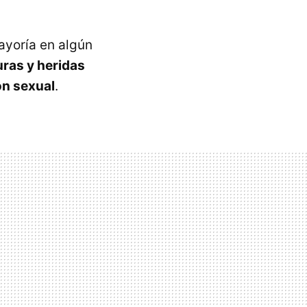
ayoría en algún
uras y heridas
ón sexual
.