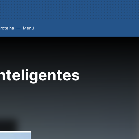
roteína
Menú
nteligentes