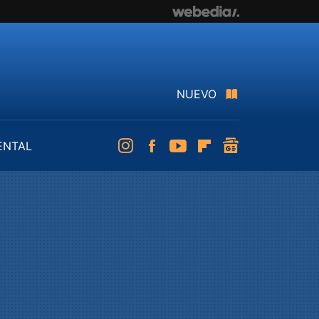
NUEVO
ENTAL
Instagram
Facebook
Youtube
Flipboard
googlenews