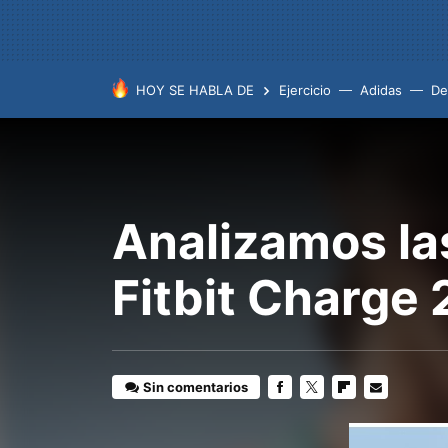
HOY SE HABLA DE
Ejercicio
Adidas
De
Analizamos la
Fitbit Charge 2
Sin comentarios
FACEBOOK
TWITTER
FLIPBOARD
E-
MAIL