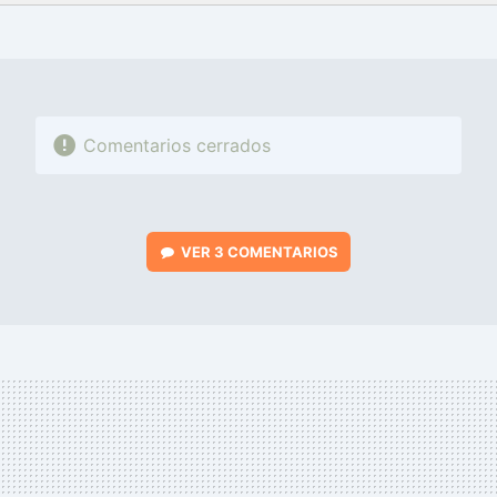
FACEBOOK
TWITTER
FLIPBOARD
E-
WHATSAPP
MAIL
Comentarios cerrados
VER
3 COMENTARIOS