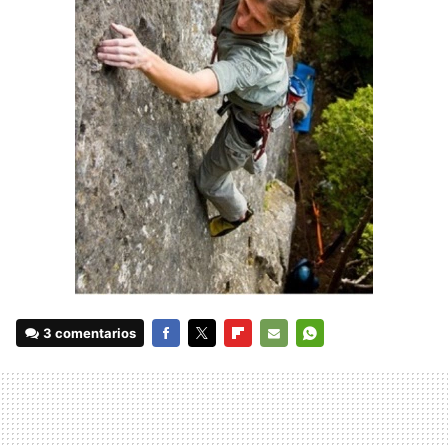
3 comentarios
FACEBOOK
TWITTER
FLIPBOARD
E-
WHATSAPP
MAIL