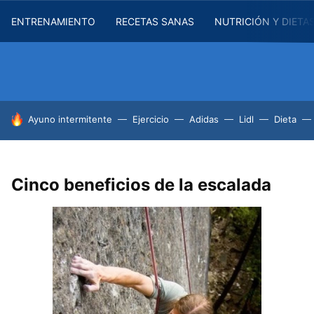
ENTRENAMIENTO
RECETAS SANAS
NUTRICIÓN Y DIETA
HOY SE HABLA DE
Ayuno intermitente
Ejercicio
Adidas
Lidl
Dieta
Cinco beneficios de la escalada