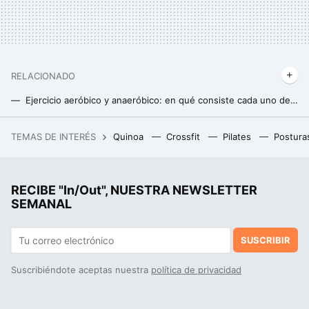
RELACIONADO
Ejercicio aeróbico y anaeróbico: en qué consiste cada uno de ellos y qué beneficios nos aportan
Mountain climbers: el movimiento que fortalece tus abdominales y mejora tu estado de forma
TEMAS DE INTERÉS
Quinoa
Crossfit
Pilates
Postura
Un joven de 19 años hackeó el iPhone, fue contratado por Apple y terminó despedido por no contestar a un correo
Cómo ganar músculo después de los 50: claves para una musculatura fuerte y saludable
RECIBE "In/Out", NUESTRA NEWSLETTER
La postura de yoga perfecta para trabajar el abdomen en casa y lograr un six- pack soñado
SEMANAL
SUSCRIBIR
Suscribiéndote aceptas nuestra
política de privacidad