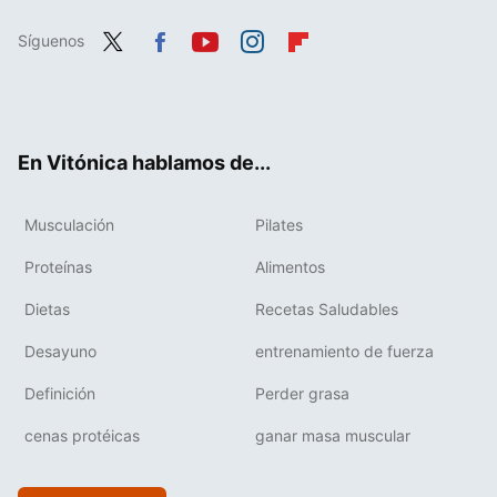
Síguenos
Twit
Fac
You
Inst
Flip
ter
ebo
tub
agr
boa
ok
e
am
rd
En Vitónica hablamos de...
Musculación
Pilates
Proteínas
Alimentos
Dietas
Recetas Saludables
Desayuno
entrenamiento de fuerza
Definición
Perder grasa
cenas protéicas
ganar masa muscular