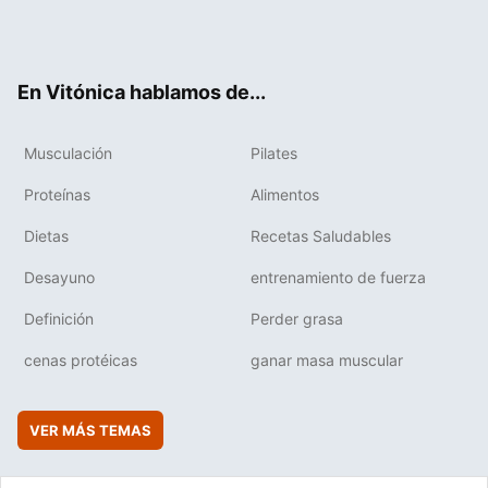
Twit
Fac
You
Inst
Flip
ter
ebo
tub
agr
boa
ok
e
am
rd
En Vitónica hablamos de...
Musculación
Pilates
Proteínas
Alimentos
Dietas
Recetas Saludables
Desayuno
entrenamiento de fuerza
Definición
Perder grasa
cenas protéicas
ganar masa muscular
VER MÁS TEMAS