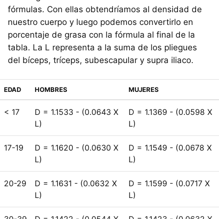
fórmulas. Con ellas obtendríamos al densidad de
nuestro cuerpo y luego podemos convertirlo en
porcentaje de grasa con la fórmula al final de la
tabla. La L representa a la suma de los pliegues
del bíceps, tríceps, subescapular y supra iliaco.
EDAD
HOMBRES
MUJERES
< 17
D = 1.1533 - (0.0643 X
D = 1.1369 - (0.0598 X
L)
L)
17-19
D = 1.1620 - (0.0630 X
D = 1.1549 - (0.0678 X
L)
L)
20-29
D = 1.1631 - (0.0632 X
D = 1.1599 - (0.0717 X
L)
L)
30-39
D = 1.1422 - (0.0544 X
D = 1.1423 - (0.0632 X