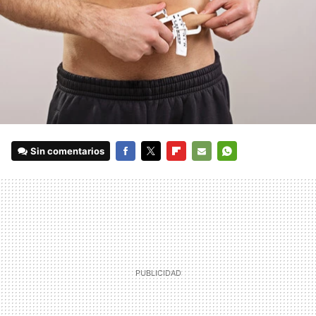
Sin comentarios
FACEBOOK
TWITTER
FLIPBOARD
E-
WHATSAPP
MAIL