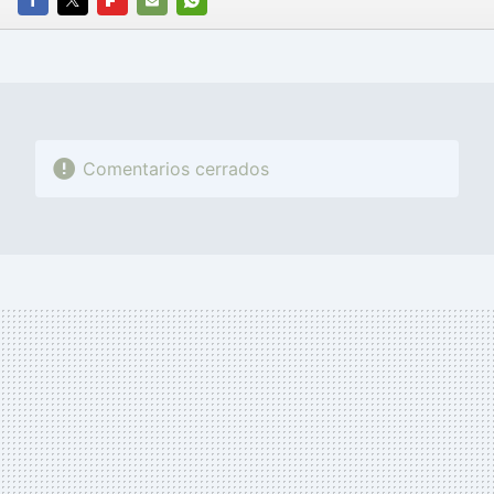
FACEBOOK
TWITTER
FLIPBOARD
E-
WHATSAPP
MAIL
Comentarios cerrados