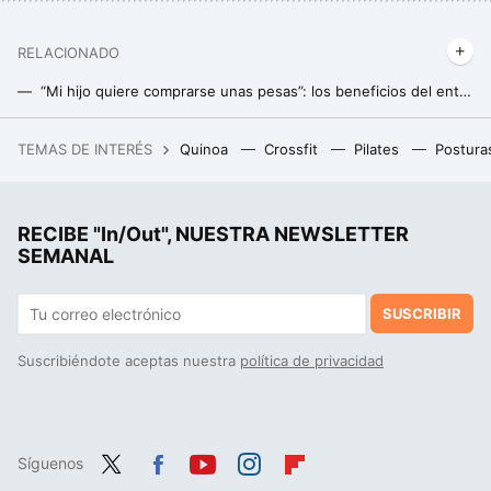
RELACIONADO
“Mi hijo quiere comprarse unas pesas”: los beneficios del entrenamiento de fuerza en niños y adolescentes por los que decirle que sí
Este es el inesperado ejercicio que los expertos de Harvard recomiendan para fortalecer músculos
TEMAS DE INTERÉS
Quinoa
Crossfit
Pilates
Postura
Un joven de 19 años hackeó el iPhone, fue contratado por Apple y terminó despedido por no contestar a un correo
RECIBE "In/Out", NUESTRA NEWSLETTER
SEMANAL
SUSCRIBIR
Suscribiéndote aceptas nuestra
política de privacidad
Síguenos