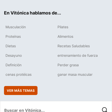
ter
ebo
tub
agr
boa
ok
e
am
rd
En Vitónica hablamos de...
Musculación
Pilates
Proteínas
Alimentos
Dietas
Recetas Saludables
Desayuno
entrenamiento de fuerza
Definición
Perder grasa
cenas protéicas
ganar masa muscular
VER MÁS TEMAS