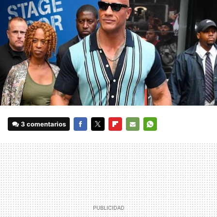
3 comentarios
FACEBOOK
TWITTER
FLIPBOARD
E-
WHATSAPP
MAIL