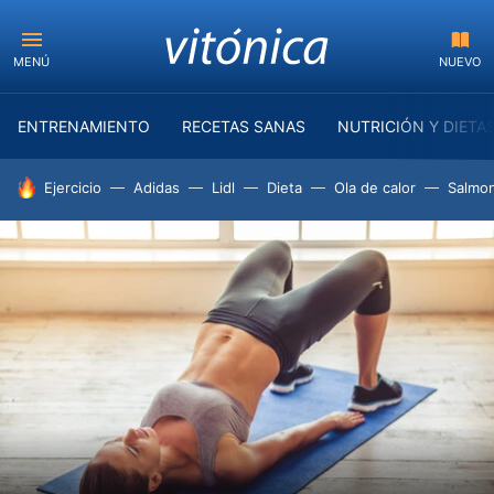
MENÚ
NUEVO
ENTRENAMIENTO
RECETAS SANAS
NUTRICIÓN Y DIETA
HOY SE HABLA DE
Ejercicio
Adidas
Lidl
Dieta
Ola de calor
Salmon