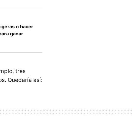
igeras o hacer
 para ganar
mplo, tres
s. Quedaría así: