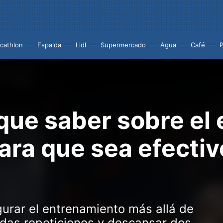
cathlon
Espalda
Lidl
Supermercado
Agua
Café
P
 que saber sobre el
ara que sea efectiv
urar el entrenamiento más allá de
das repeticiones y descansar dos