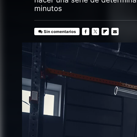
minutos
Sin comentarios
FACEBOOK
TWITTER
FLIPBOARD
E-
MAIL