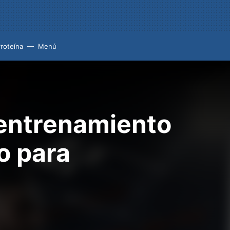
roteína
Menú
 entrenamiento
o para