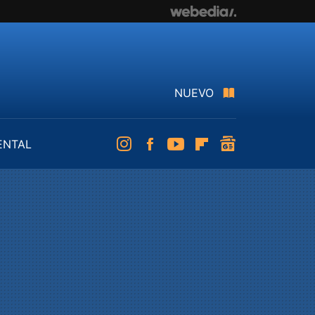
NUEVO
ENTAL
Instagram
Facebook
Youtube
Flipboard
googlenews