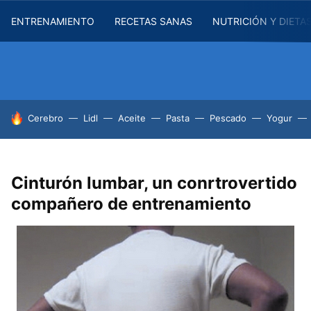
ENTRENAMIENTO
RECETAS SANAS
NUTRICIÓN Y DIETA
HOY SE HABLA DE
Cerebro
Lidl
Aceite
Pasta
Pescado
Yogur
Cinturón lumbar, un conrtrovertido
compañero de entrenamiento