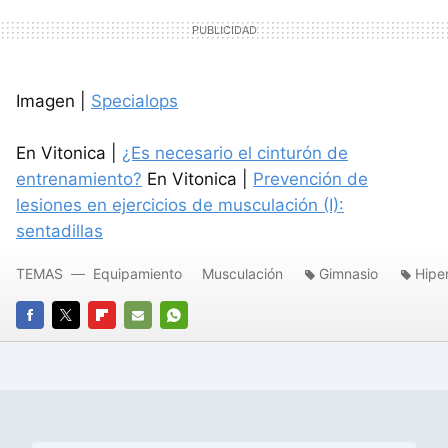
Imagen |
Specialops
En Vitonica |
¿Es necesario el cinturón de
entrenamiento?
En Vitonica |
Prevención de
lesiones en ejercicios de musculación (I):
sentadillas
TEMAS
Equipamiento
Musculación
Gimnasio
Hiper
FACEBOOK
TWITTER
FLIPBOARD
E-
WHATSAPP
MAIL