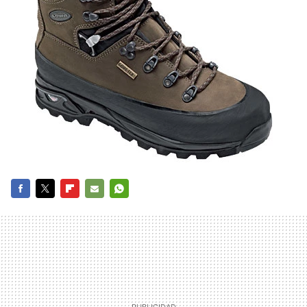
FACEBOOK
TWITTER
FLIPBOARD
E-
WHATSAPP
MAIL