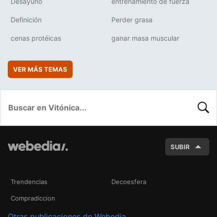
Desayuno
entrenamiento de fuerza
Definición
Perder grasa
cenas protéicas
ganar masa muscular
VER MÁS TEMAS
BUSC
SUBIR
Trendencias
Decoesfera
Compradiccion
Otras publicaciones de Webedia