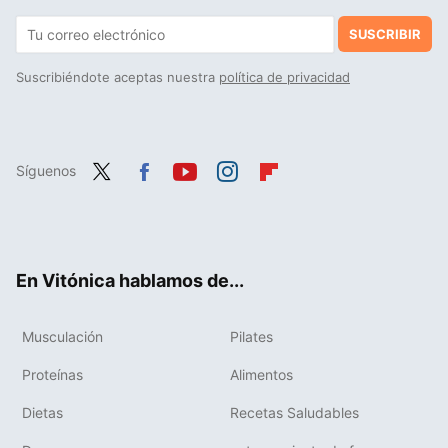
SUSCRIBIR
Suscribiéndote aceptas nuestra
política de privacidad
Síguenos
Twit
Fac
You
Inst
Flip
ter
ebo
tub
agr
boa
ok
e
am
rd
En Vitónica hablamos de...
Musculación
Pilates
Proteínas
Alimentos
Dietas
Recetas Saludables