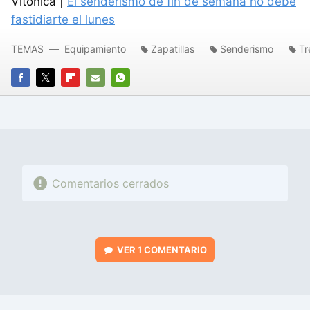
Vitónica |
El senderismo de fin de semana no debe
fastidiarte el lunes
TEMAS
Equipamiento
Zapatillas
Senderismo
Tr
FACEBOOK
TWITTER
FLIPBOARD
E-
WHATSAPP
MAIL
Comentarios cerrados
VER
1 COMENTARIO