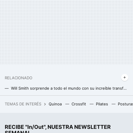
RELACIONADO
Will Smith sorprende a todo el mundo con su increíble transformación física después de un tiempo desaparecido
No se dice halterofilia, se dice 'halteroLydia': el increíble palmarés que deja Lydia Valentín en su retirada
TEMAS DE INTERÉS
Quinoa
Crossfit
Pilates
Postura
Un joven de 19 años hackeó el iPhone, fue contratado por Apple y terminó despedido por no contestar a un correo
RECIBE "In/Out", NUESTRA NEWSLETTER
SEMANAL