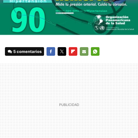
5 comentarios
FACEBOOK
TWITTER
FLIPBOARD
E-
WHATSAPP
MAIL