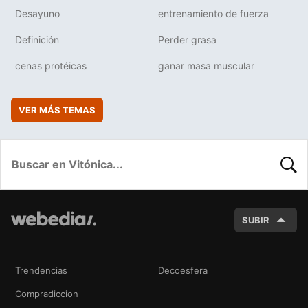
Desayuno
entrenamiento de fuerza
Definición
Perder grasa
cenas protéicas
ganar masa muscular
VER MÁS TEMAS
BUSC
SUBIR
Trendencias
Decoesfera
Compradiccion