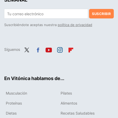
SUSCRIBIR
Suscribiéndote aceptas nuestra
política de privacidad
Síguenos
Twit
Fac
You
Inst
Flip
ter
ebo
tub
agr
boa
ok
e
am
rd
En Vitónica hablamos de...
Musculación
Pilates
Proteínas
Alimentos
Dietas
Recetas Saludables