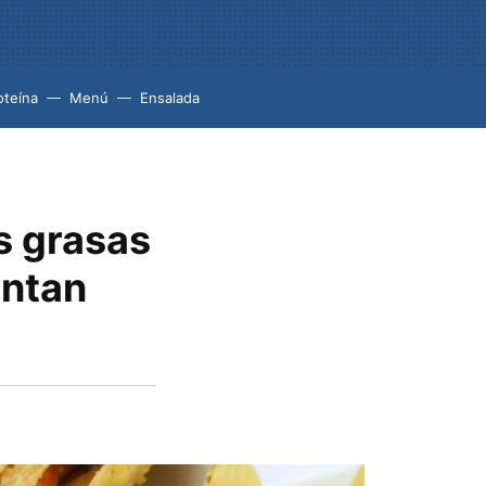
oteína
Menú
Ensalada
s grasas
entan
a