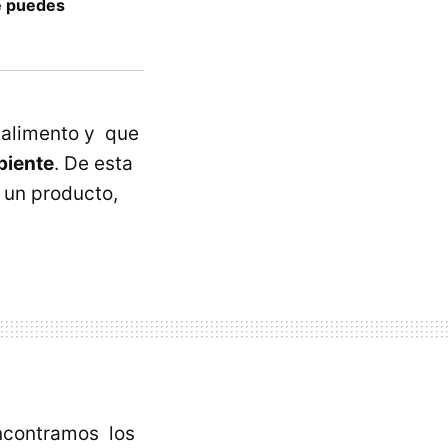
e puedes
n alimento y que
biente
. De esta
 un producto,
encontramos los