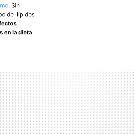
smo
. Sin
po de lípidos
fectos
 en la dieta