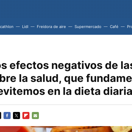
cathlon
Lidl
Freidora de aire
Supermercado
Café
Pr
s efectos negativos de la
obre la salud, que fundam
evitemos en la dieta diari
FACEBOOK
TWITTER
FLIPBOARD
E-
MAIL