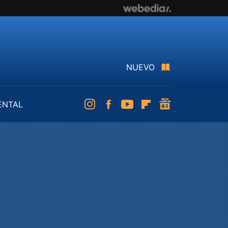
NUEVO
ENTAL
Instagram
Facebook
Youtube
Flipboard
googlenews