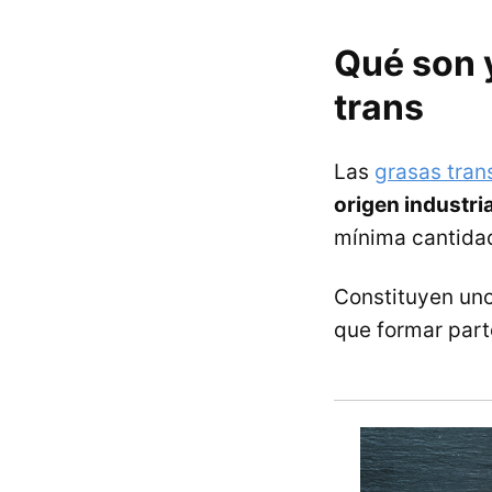
Qué son 
trans
Las
grasas tra
origen industria
mínima cantidad
Constituyen un
que formar part