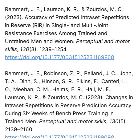
Remmert, J. F., Laurson, K. R., & Zourdos, M. C.
(2023). Accuracy of Predicted Intraset Repetitions
in Reserve (RIR) in Single- and Multi-Joint
Resistance Exercises Among Trained and
Untrained Men and Women.
Perceptual and motor
skills
,
130
(3), 1239–1254.
https://doi.org/10.1177/00315125231169868
Remmert, J. F., Robinson, Z. P., Pelland, J. C., John,
T. A., Dinh, S., Hinson, S. R., Elkins, E., Canteri, L.
C., Meehan, C. M., Helms, E. R., Hall, M. E.,
Laurson, K. R., & Zourdos, M. C. (2023). Changes in
Intraset Repetitions in Reserve Prediction Accuracy
During Six Weeks of Bench Press Training in
Trained Men.
Perceptual and motor skills
,
130
(5),
2139–2160.
https://doi.org/10.1177/00315125231189098