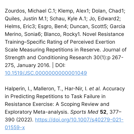
Zourdos, Michael C.1; Klemp, Alex1; Dolan, Chad1;
Quiles, Justin M.1; Schau, Kyle A.1; Jo, Edward2;
Helms, Eric3; Esgro, Ben4; Duncan, Scott5; Garcia
Merino, Sonia6; Blanco, Rocky1. Novel Resistance
Training–Specific Rating of Perceived Exertion
Scale Measuring Repetitions in Reserve. Journal of
Strength and Conditioning Research 30(1):p 267-
275, January 2016. | DOI:
10.1519/JSC.0000000000001049
Halperin, I., Malleron, T., Har-Nir, I.
et al.
Accuracy
in Predicting Repetitions to Task Failure in
Resistance Exercise: A Scoping Review and
Exploratory Meta-analysis.
Sports Med
52
, 377–
390 (2022).
https://doi.org/10.1007/s40279-021-
01559-x