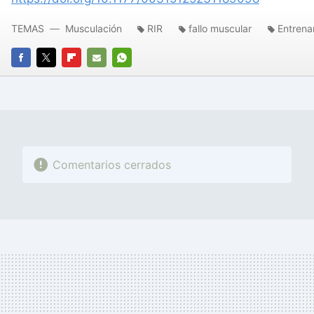
TEMAS
Musculación
RIR
fallo muscular
Entrena
FACEBOOK
TWITTER
FLIPBOARD
E-
WHATSAPP
MAIL
Comentarios cerrados