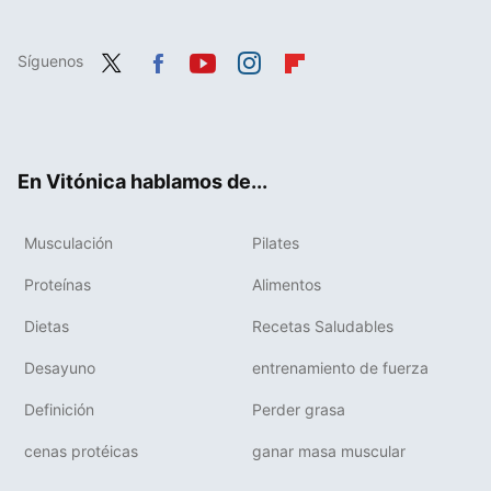
Síguenos
Twit
Fac
You
Inst
Flip
ter
ebo
tub
agr
boa
ok
e
am
rd
En Vitónica hablamos de...
Musculación
Pilates
Proteínas
Alimentos
Dietas
Recetas Saludables
Desayuno
entrenamiento de fuerza
Definición
Perder grasa
cenas protéicas
ganar masa muscular