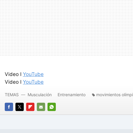
Video I
YouTube
Video I
YouTube
TEMAS
Musculación
Entrenamiento
movimientos olímp
FACEBOOK
TWITTER
FLIPBOARD
E-
WHATSAPP
MAIL