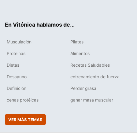
Twit
Fac
You
Inst
Flip
ter
ebo
tub
agr
boa
ok
e
am
rd
En Vitónica hablamos de...
Musculación
Pilates
Proteínas
Alimentos
Dietas
Recetas Saludables
Desayuno
entrenamiento de fuerza
Definición
Perder grasa
cenas protéicas
ganar masa muscular
VER MÁS TEMAS