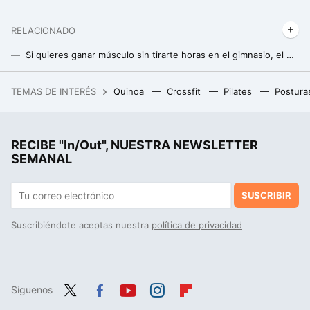
RELACIONADO
Si quieres ganar músculo sin tirarte horas en el gimnasio, el drop set puede ser tu solución
Si quieres ganar masa muscular en los brazos, estos son los dos errores que debes evitar al hacer curl de bíceps en polea
TEMAS DE INTERÉS
Quinoa
Crossfit
Pilates
Postura
Los padres que se mantienen cerca de sus hijos cuando crecen suelen tener estos cinco hábitos según los expertos
Esta es la mejor manera de ganar masa muscular sin acumular mucha grasa
RECIBE "In/Out", NUESTRA NEWSLETTER
Los seis mejores ejercicios que han mostrado más eficacia para fortalecer los abdominales, según la ciencia
SEMANAL
SUSCRIBIR
Suscribiéndote aceptas nuestra
política de privacidad
Síguenos