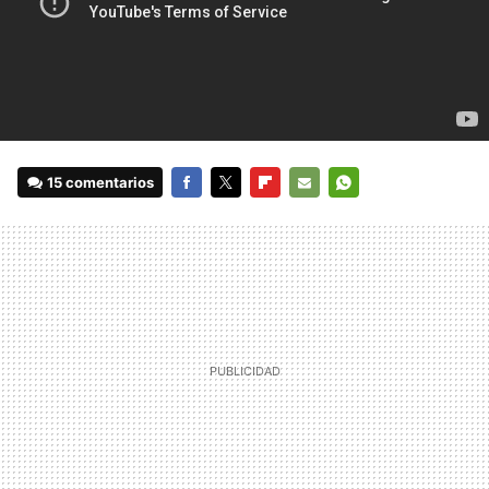
15 comentarios
FACEBOOK
TWITTER
FLIPBOARD
E-
WHATSAPP
MAIL