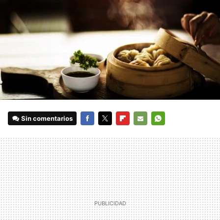
Sin comentarios
FACEBOOK
TWITTER
FLIPBOARD
E-
WHATSAPP
MAIL