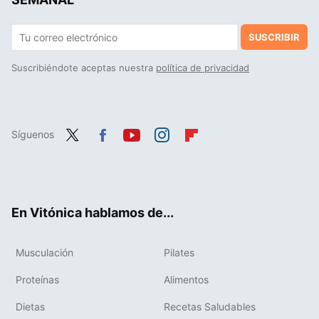
SUSCRIBIR
Suscribiéndote aceptas nuestra
política de privacidad
Síguenos
Twit
Fac
You
Inst
Flip
ter
ebo
tub
agr
boa
ok
e
am
rd
En Vitónica hablamos de...
Musculación
Pilates
Proteínas
Alimentos
Dietas
Recetas Saludables