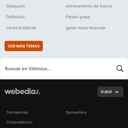
Desayuno
entrenamiento de fuerza
Definición
Perder grasa
cenas protéicas
ganar masa muscular
VER MÁS TEMAS
BUSC
SUBIR
Trendencias
Decoesfera
Compradiccion