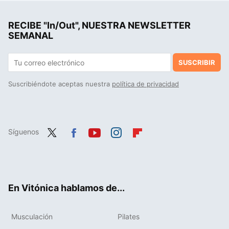
RECIBE "In/Out", NUESTRA NEWSLETTER
SEMANAL
SUSCRIBIR
Suscribiéndote aceptas nuestra
política de privacidad
Síguenos
Twit
Fac
You
Inst
Flip
ter
ebo
tub
agr
boa
ok
e
am
rd
En Vitónica hablamos de...
Musculación
Pilates