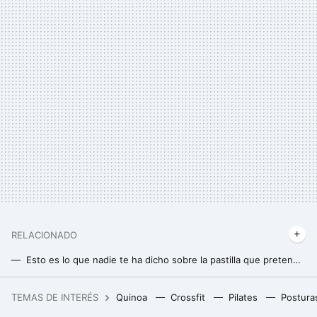
RELACIONADO
Esto es lo que nadie te ha dicho sobre la pastilla que pretende reemplazar al ejercicio
Esta es la mejor hora para salir a caminar y reducir la glucosa en sangre
TEMAS DE INTERÉS
Quinoa
Crossfit
Pilates
Postura
Tenemos un problema con el futuro del cemento y con el exceso de plástico. A alguien se le ha ocurrido lo más obvio