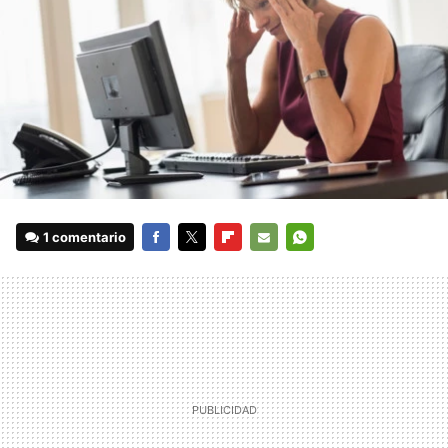
1 comentario
FACEBOOK
TWITTER
FLIPBOARD
E-
WHATSAPP
MAIL