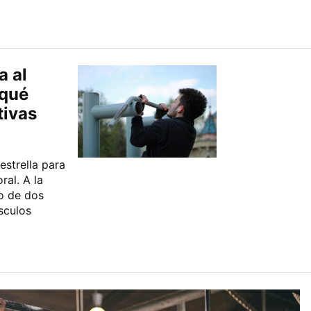
a al
 qué
tivas
estrella para
ral. A la
o de dos
sculos