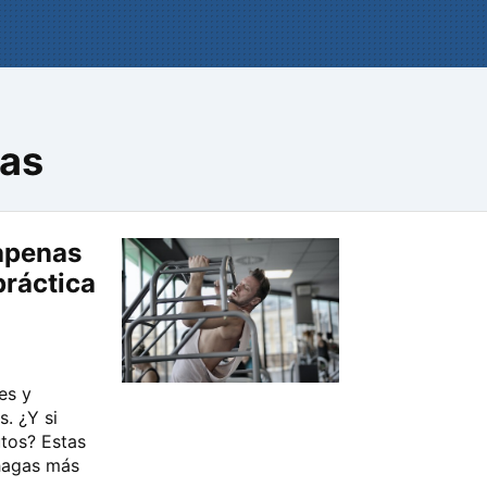
das
apenas
práctica
es y
s. ¿Y si
tos? Estas
 hagas más