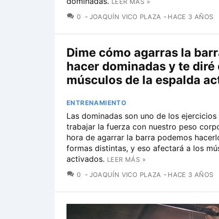
dominadas.
LEER MÁS »
COMENTARIOS
0
JOAQUÍN VICO PLAZA
HACE 3 AÑOS
Dime cómo agarras la barr
hacer dominadas y te diré
músculos de la espalda ac
ENTRENAMIENTO
Las dominadas son uno de los ejercicios 
trabajar la fuerza con nuestro peso corpo
hora de agarrar la barra podemos hacerl
formas distintas, y eso afectará a los mú
activados.
LEER MÁS »
COMENTARIOS
0
JOAQUÍN VICO PLAZA
HACE 3 AÑOS