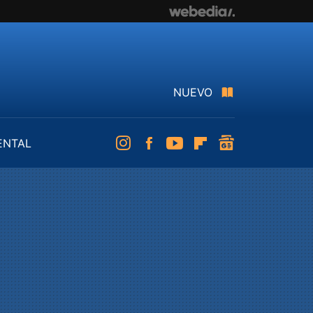
NUEVO
ENTAL
Instagram
Facebook
Youtube
Flipboard
googlenews