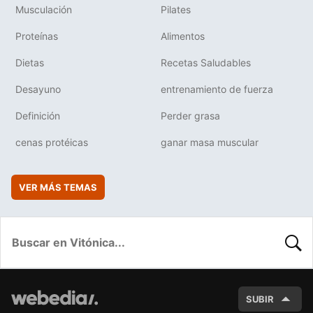
Musculación
Pilates
Proteínas
Alimentos
Dietas
Recetas Saludables
Desayuno
entrenamiento de fuerza
Definición
Perder grasa
cenas protéicas
ganar masa muscular
VER MÁS TEMAS
BUSC
SUBIR