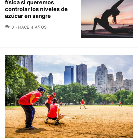
física si queremos
controlar los niveles de
azúcar en sangre
COMENTARIOS
0
HACE 4 AÑOS