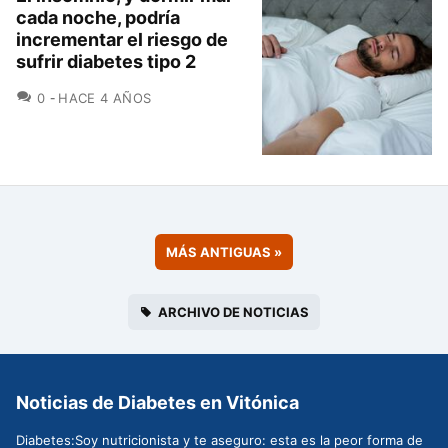
cada noche, podría
incrementar el riesgo de
sufrir diabetes tipo 2
COMENTARIOS
0
HACE 4 AÑOS
MÁS ANTIGUAS
»
ARCHIVO DE NOTICIAS
Noticias de Diabetes en Vitónica
Diabetes:Soy nutricionista y te aseguro: esta es la peor forma de