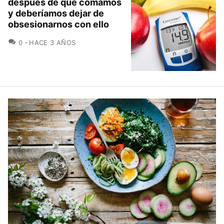
después de que comamos
y deberíamos dejar de
obsesionarnos con ello
COMENTARIOS
0
HACE 3 AÑOS