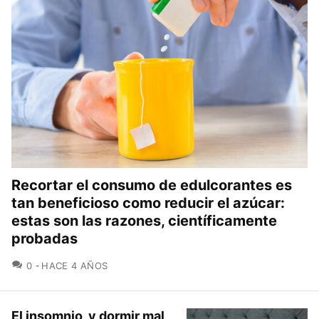
Recortar el consumo de edulcorantes es
tan beneficioso como reducir el azúcar:
estas son las razones, científicamente
probadas
COMENTARIOS
0
HACE 4 AÑOS
El insomnio, y dormir mal