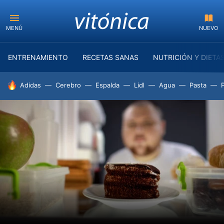
MENÚ
NUEVO
ENTRENAMIENTO
RECETAS SANAS
NUTRICIÓN Y DIETA
HOY SE HABLA DE
Adidas
Cerebro
Espalda
Lidl
Agua
Pasta