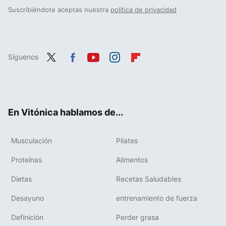
Suscribiéndote aceptas nuestra
política de privacidad
Síguenos
Twit
Fac
You
Inst
Flip
ter
ebo
tub
agr
boa
ok
e
am
rd
En Vitónica hablamos de...
Musculación
Pilates
Proteínas
Alimentos
Dietas
Recetas Saludables
Desayuno
entrenamiento de fuerza
Definición
Perder grasa