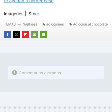
te ayudan a perder peso
Imágenes | iStock
TEMAS
Wellness
adicciones
Adicción al chocolate
FACEBOOK
TWITTER
FLIPBOARD
E-
WHATSAPP
MAIL
Comentarios cerrados