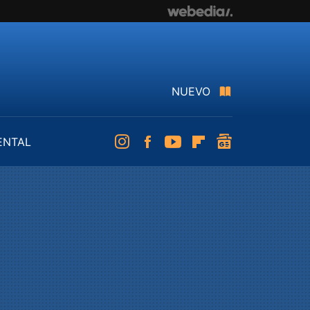
NUEVO
ENTAL
Instagram
Facebook
Youtube
Flipboard
googlenews