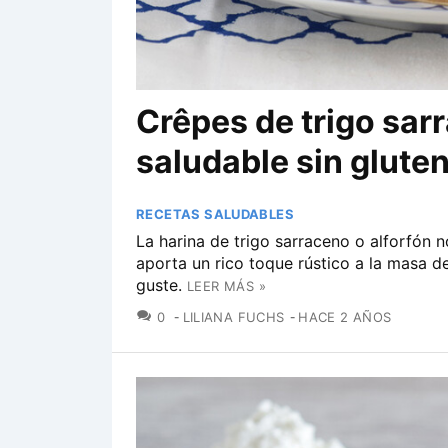
Crêpes de trigo sarr
saludable sin gluten
RECETAS SALUDABLES
La harina de trigo sarraceno o alforfón no
aporta un rico toque rústico a la masa d
guste.
LEER MÁS »
COMENTARIOS
0
LILIANA FUCHS
HACE 2 AÑOS