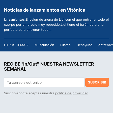
Noticias de lanzamientos en Vitónica
lanzamientos:El balón de arena de Lidl con el que entrenar todo el
cuerpo por un precio muy reducido.Lidl tiene el balón de arena
perfecto para entrenar todo...
OTROS TEMAS:
Musculación
Pilates
Desayuno
entrenam
RECIBE "In/Out", NUESTRA NEWSLETTER
SEMANAL
SUSCRIBIR
Suscribiéndote aceptas nuestra
política de privacidad