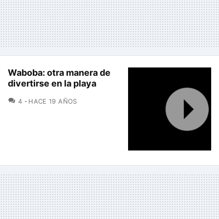
Waboba: otra manera de
divertirse en la playa
COMENTARIOS
4
HACE 19 AÑOS