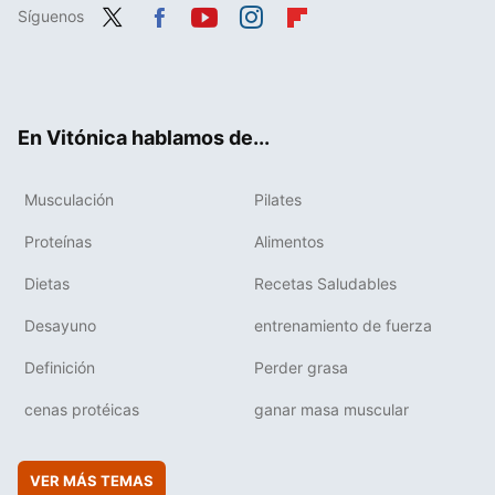
Síguenos
Twit
Fac
You
Inst
Flip
ter
ebo
tub
agr
boa
ok
e
am
rd
En Vitónica hablamos de...
Musculación
Pilates
Proteínas
Alimentos
Dietas
Recetas Saludables
Desayuno
entrenamiento de fuerza
Definición
Perder grasa
cenas protéicas
ganar masa muscular
VER MÁS TEMAS