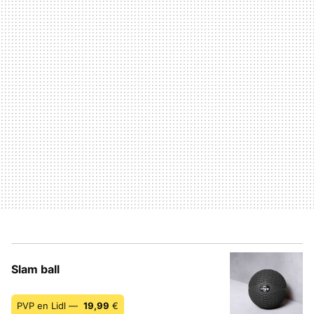
Slam ball
PVP en Lidl —
19,99
€