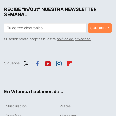
Decathlon tiene a mitad de precio la chaqueta de montaña y trekking que te salvará los días de frío y lluvia
RECIBE "In/Out", NUESTRA NEWSLETTER
Puma Court Classy: las 'sneakers' que podrían destronar a Adidas en los looks de oficina
SEMANAL
SUSCRIBIR
Suscribiéndote aceptas nuestra
política de privacidad
Síguenos
Twit
Fac
You
Inst
Flip
ter
ebo
tub
agr
boa
ok
e
am
rd
En Vitónica hablamos de...
Musculación
Pilates
Proteínas
Alimentos