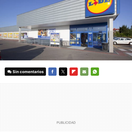
Sin comentarios
FACEBOOK
TWITTER
FLIPBOARD
E-
WHATSAPP
MAIL