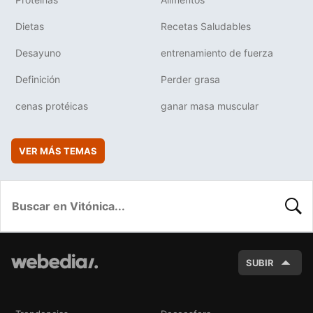
Dietas
Recetas Saludables
Desayuno
entrenamiento de fuerza
Definición
Perder grasa
cenas protéicas
ganar masa muscular
VER MÁS TEMAS
BUSC
SUBIR