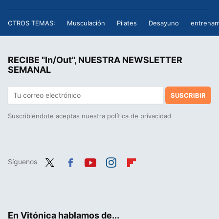
OTROS TEMAS:
Musculación
Pilates
Desayuno
entrenam
RECIBE "In/Out", NUESTRA NEWSLETTER
SEMANAL
SUSCRIBIR
Suscribiéndote aceptas nuestra
política de privacidad
Síguenos
Twit
Fac
You
Inst
Flip
ter
ebo
tub
agr
boa
ok
e
am
rd
En Vitónica hablamos de...