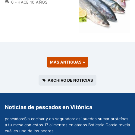
COMENTARIOS
0
HACE 10 AÑOS
MÁS ANTIGUAS
»
ARCHIVO DE NOTICIAS
Noticias de pescados en Vitónica
pescados:Sin cocinar y en segundos: así puedes sumar proteínas
a tu mesa con estos 17 alimentos enlatados.Boticaria García revela
cuál es uno de los peores...