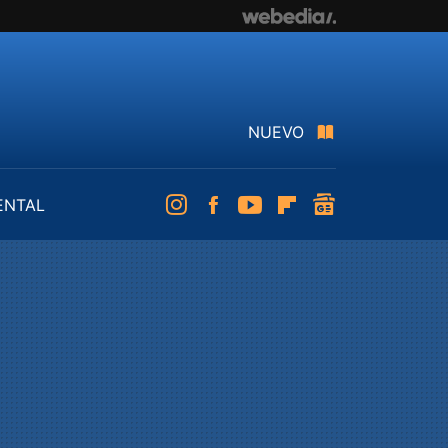
NUEVO
ENTAL
Instagram
Facebook
Youtube
Flipboard
googlenews