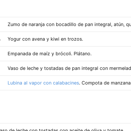
Zumo de naranja con bocadillo de pan integral, atún, q
Yogur con avena y kiwi en trozos.
A
Empanada de maíz y brócoli. Plátano.
Vaso de leche y tostadas de pan integral con mermelad
Lubina al vapor con calabacines
. Compota de manzana
aso de leche con tostadas con aceite de oliva y tomate.