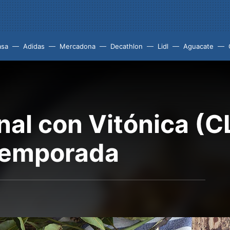
asa
Adidas
Mercadona
Decathlon
Lidl
Aguacate
nal con Vitónica (
temporada