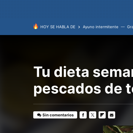
HOY SE HABLA DE
Ayuno intermitente
Gr
Tu dieta sema
pescados de 
Sin comentarios
FACEBOOK
TWITTER
FLIPBOARD
E-
MAIL