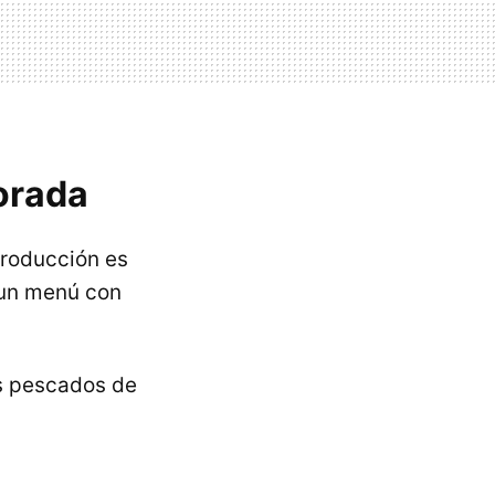
orada
producción es
un menú con
s pescados de