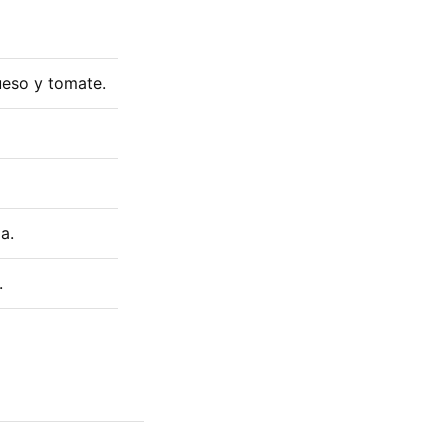
ueso y tomate.
a.
.