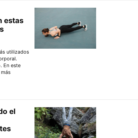
n estas
s
ás utilizados
orporal.
. En este
a más
do el
tes