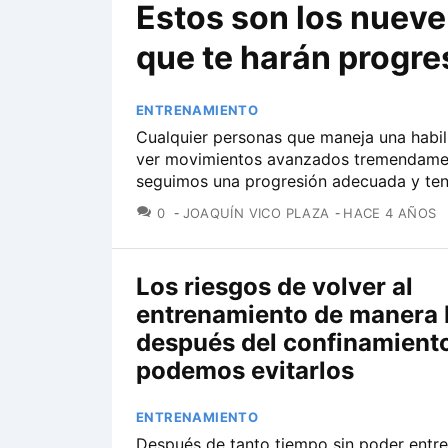
Estos son los nueve 
que te harán progres
ENTRENAMIENTO
Cualquier personas que maneja una habi
ver movimientos avanzados tremendament
seguimos una progresión adecuada y ten
COMENTARIOS
0
JOAQUÍN VICO PLAZA
HACE 4 AÑOS
Los riesgos de volver al
entrenamiento de manera 
después del confinamiento
podemos evitarlos
ENTRENAMIENTO
Después de tanto tiempo sin poder entr