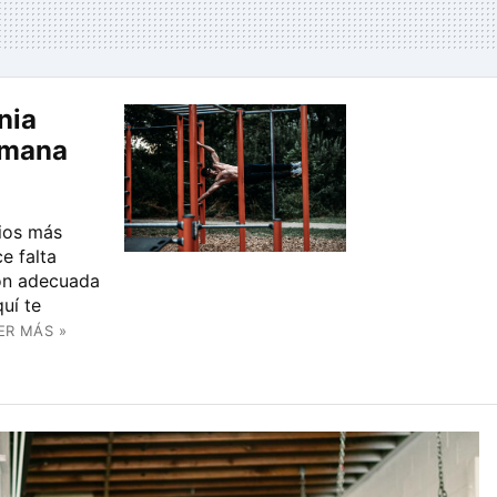
nia
umana
ios más
ce falta
ón adecuada
uí te
ER MÁS »