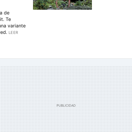
la de
it. Te
na variante
red.
LEER