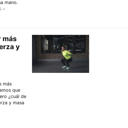
na mano.
S »
r más
erza y
s más
ramos que
ero ¿cuál de
erza y masa