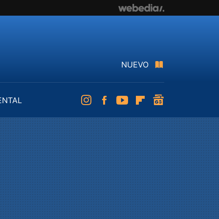
NUEVO
ENTAL
Instagram
Facebook
Youtube
Flipboard
googlenews