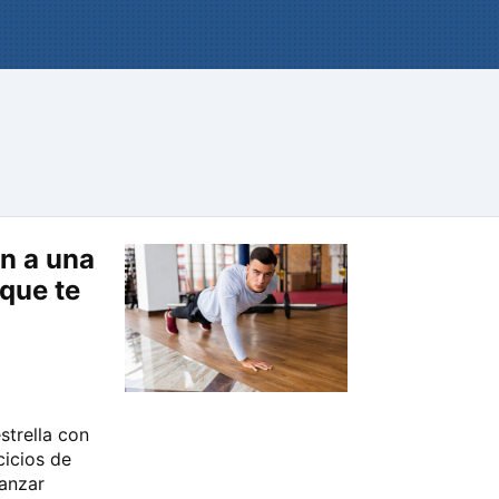
ón a una
que te
strella con
cicios de
canzar