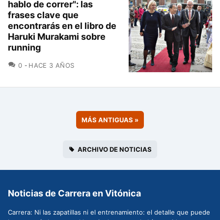
hablo de correr": las
frases clave que
encontrarás en el libro de
Haruki Murakami sobre
running
COMENTARIOS
0
HACE 3 AÑOS
MÁS ANTIGUAS
»
ARCHIVO DE NOTICIAS
Noticias de Carrera en Vitónica
Carrera: Ni las zapatillas ni el entrenamiento: el detalle que puede