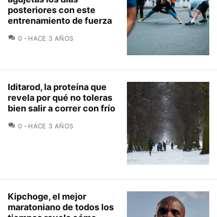
posteriores con este
entrenamiento de fuerza
COMENTARIOS
0
HACE 3 AÑOS
Iditarod, la proteína que
revela por qué no toleras
bien salir a correr con frío
COMENTARIOS
0
HACE 3 AÑOS
Kipchoge, el mejor
maratoniano de todos los