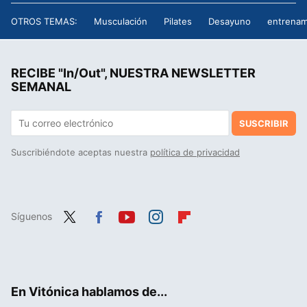
OTROS TEMAS:
Musculación
Pilates
Desayuno
entrenam
RECIBE "In/Out", NUESTRA NEWSLETTER
SEMANAL
SUSCRIBIR
Suscribiéndote aceptas nuestra
política de privacidad
Síguenos
Twit
Fac
You
Inst
Flip
ter
ebo
tub
agr
boa
ok
e
am
rd
En Vitónica hablamos de...