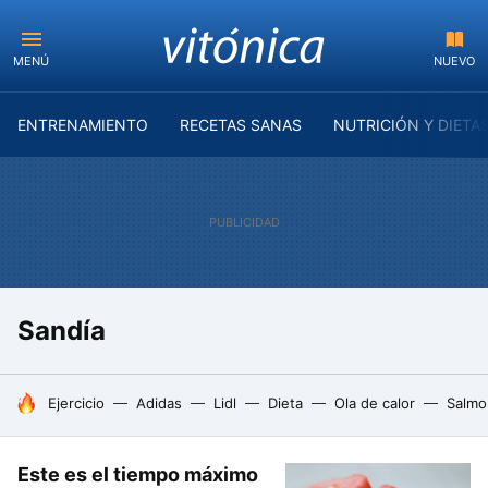
MENÚ
NUEVO
ENTRENAMIENTO
RECETAS SANAS
NUTRICIÓN Y DIETA
Sandía
HOY SE HABLA DE
Ejercicio
Adidas
Lidl
Dieta
Ola de calor
Salmo
Este es el tiempo máximo